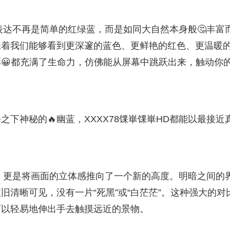
的表达不再是简单的红绿蓝，而是如同大自然本身般🤔丰富
味着我们能够看到更深邃的蓝色、更鲜艳的红色、更温暖
😀都充满了生命力，仿佛能从屏幕中跳跃出来，触动你
下神秘的🔥幽蓝，XXXX78馃崋馃崋HD都能以最接近
。
握，更是将画面的立体感推向了一个新的高度。明暗之间的
清晰可见，没有一片“死黑”或“白茫茫”。这种强大的对
可以轻易地伸出手去触摸远近的景物。