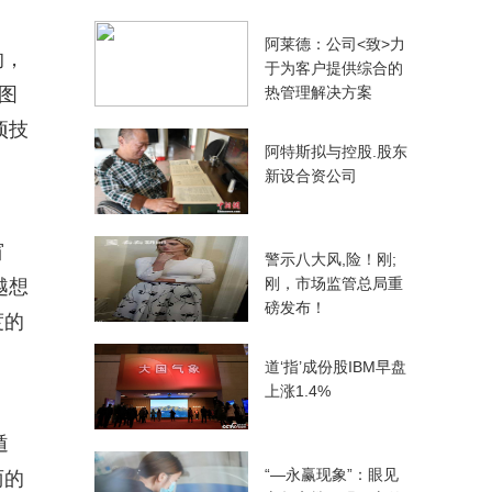
阿莱德：公司<致>力
的，
于为客户提供综合的
图
热管理解决方案
项技
阿特斯拟与控股.股东
新设合资公司
窗
警示八大风,险！刚;
刚，市场监管总局重
越想
磅发布！
度的
道‘指’成份股IBM早盘
上涨1.4%
遁
“—永赢现象”：眼见
丽的