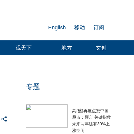
English
移动
订阅
观天下
地方
文创
专题
高{盛}再度点赞中国
股市：预.计关键指数
未来两年还有30%上
涨空间