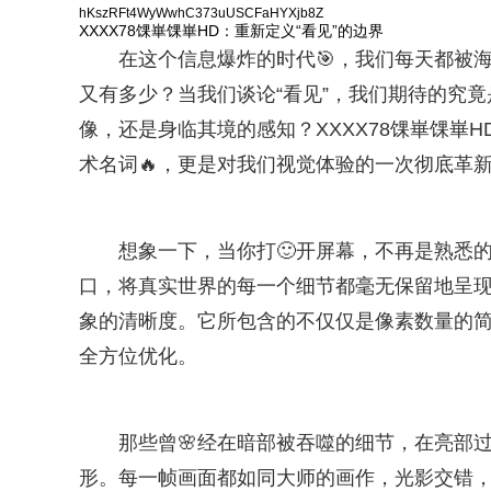
hKszRFt4WyWwhC373uUSCFaHYXjb8Z
XXXX78馃崋馃崋HD：重新定义“看见”的边界
在这个信息爆炸的时代🎯，我们每天都被
又有多少？当我们谈论“看见”，我们期待的究
像，还是身临其境的感知？XXXX78馃崋馃崋
术名词🔥，更是对我们视觉体验的一次彻底革新
想象一下，当你打🙂开屏幕，不再是熟悉
口，将真实世界的每一个细节都毫无保留地呈现在
象的清晰度。它所包含的不仅仅是像素数量的
全方位优化。
那些曾🌸经在暗部被吞噬的细节，在亮部过
形。每一帧画面都如同大师的画作，光影交错