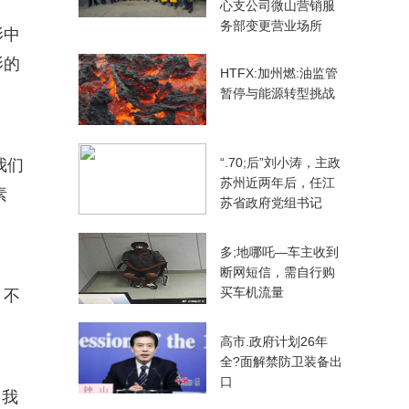
心支公司微山营销服
务部变更营业场所
影中
影的
HTFX:加州燃:油监管
暂停与能源转型挑战
“.70;后”刘小涛，主政
我们
苏州近两年后，任江
素
苏省政府党组书记
多;地哪吒—车主收到
断网短信，需自行购
买车机流量
，不
高市.政府计划26年
全?面解禁防卫装备出
口
自我