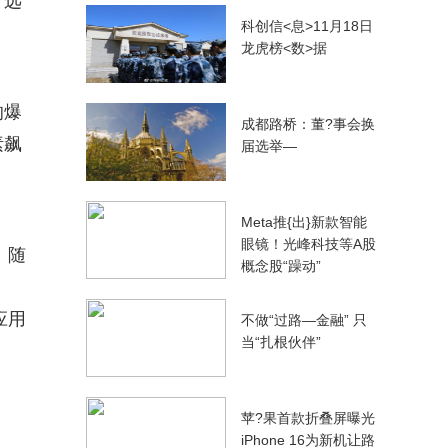
，远
科创信<息>11月18日
龙虎榜<数>据
的爆
成都路桥：董?事会换
素飙
届选举—
Meta推{出}新款智能
眼镜！光峰科技等A股
。随
概念股“躁动”
应用
不做“过路—金融” 只
当“扎根伙伴”
苹?果首款折叠屏曝光
iPhone 16为新机让路