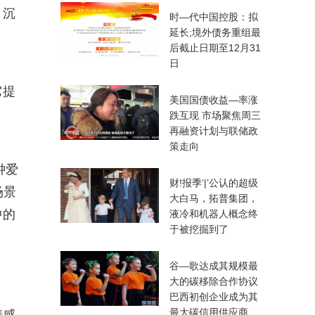
，沉
时—代中国控股：拟
延长;境外债务重组最
后截止日期至12月31
日
它提
美国国债收益—率涨
跌互现 市场聚焦周三
再融资计划与联储政
策走向
钟爱
财!报季‘|’公认的超级
场景
大白马，拓普集团，
中的
液冷和机器人概念终
于被挖掘到了
谷—歌达成其规模最
大的碳移除合作协议
巴西初创企业成为其
最大碳信用供应商