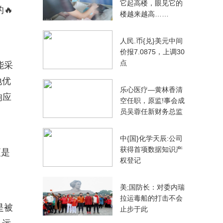
它起高楼，眼见它的
🔥
楼越来越高……
人民.币{兑}美元中间
价报7.0875，上调30
点
能采
地优
乐心医疗—黄林香清
响应
空任职，原监!事会成
员吴蓉任新财务总监
中{国}化学天辰:公司
获得首项数据知识产
更是
权登记
美;国防长：对委内瑞
拉运毒船的打击不会
是被
止步于此