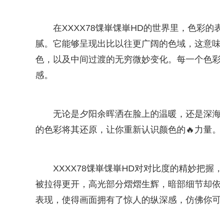
在XXXX78馃崋馃崋HD的世界里，色彩
腻。它能够呈现出比以往更广阔的色域，这意
色，以及中间过渡的无穷微妙变化。每一个色彩
感。
无论是夕阳余晖洒在脸上的温暖，还是深海之
的色彩将其还原，让你重新认识颜色的🔥力量
XXXX78馃崋馃崋HD对对比度的精妙把
被拉得更开，高光部分熠熠生辉，暗部细节却依旧
表现，使得画面拥有了惊人的纵深感，仿佛你