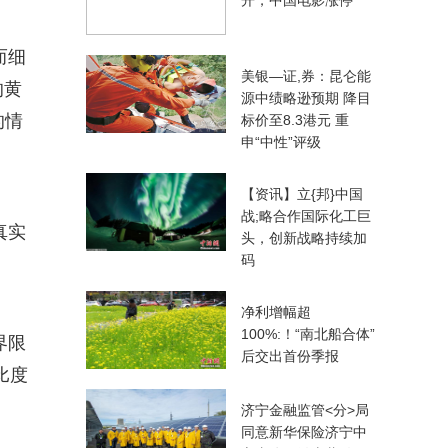
开，中国电影涨停
而细
美银—证,券：昆仑能
的黄
源中绩略逊预期 降目
的情
标价至8.3港元 重
申“中性”评级
【资讯】立{邦}中国
战;略合作国际化工巨
真实
头，创新战略持续加
码
净利增幅超
100%:！“南北船合体”
界限
后交出首份季报
比度
济宁金融监管<分>局
同意新华保险济宁中