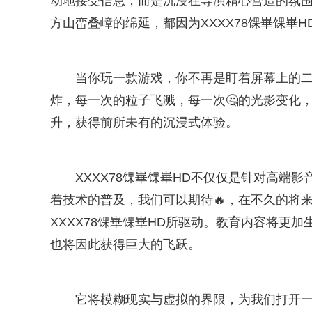
动地接受信息，而是沉浸在导演精心营造的氛围
方山峦叠嶂的绵延，都因为XXXX78馃崋馃崋
当你玩一款游戏，你不再是盯着屏幕上的
炸，每一次的粒子飞溅，每一次🤔的光影变化
升，获得前所未有的沉浸式体验。
XXXX78馃崋馃崋HD不仅仅是针对高端
着技术的普及，我们可以期待🔥，在不久的将
XXXX78馃崋馃崋HD所驱动。教育内容将更
也将因此获得巨大的飞跃。
它将模糊现实与虚拟的界限，为我们打开