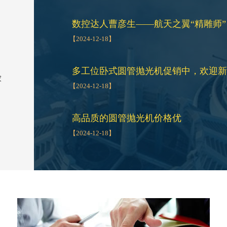
数控达人曹彦生——航天之翼“精雕师”
【2024-12-18】
多工位卧式圆管抛光机促销中，欢迎新
家
【2024-12-18】
因
高品质的圆管抛光机价格优
【2024-12-18】