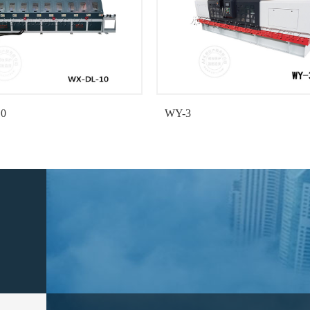
0
WY-3