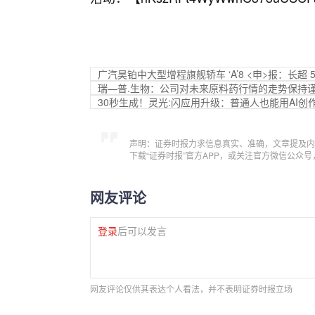
广汽昊铂中大型增程旗舰轿车 ‘A’8 <申>报：长超 5
瑞—普.生物：公司对未来原料药行情的走势保持
30秒生成！灵光:闪应用升级：普通人也能用AI创
声明：证券时报力求信息真实、准确，文章提及内
下载“证券时报”官方APP，或关注官方微信公众
网友评论
登录
后可以发言
网友评论仅供其表达个人看法，并不表明证券时报立场