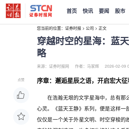
首页
快讯
要闻
股市
您当前的位置：
证券时报
>
公司
>
正文
穿越时空的星海：蓝天
略
来源：证券时报网
作者：马家辉
2026-02-09 
序章：邂逅星辰之语，开启宏大征
点赞
在浩瀚无垠的文学星海中，总有那
心灵。《蓝天王静》系列，便是这样一
仅仅是一个关于外星文明、时空穿梭的