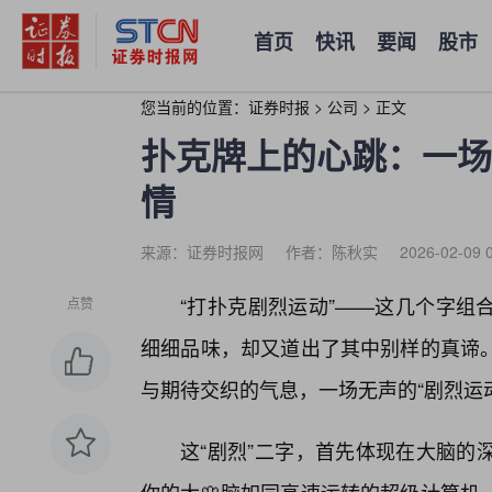
首页
快讯
要闻
股市
您当前的位置：
证券时报
>
公司
>
正文
扑克牌上的心跳：一场
情
来源：证券时报网
作者：陈秋实
2026-02-09 
“打扑克剧烈运动”——这几个字组
点赞
细细品味，却又道出了其中别样的真谛
与期待交织的气息，一场无声的“剧烈运
这“剧烈”二字，首先体现在大脑的