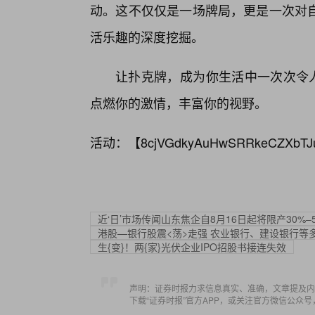
动。这不仅仅是一场牌局，更是一次对
活乐趣的深度挖掘。
让扑克牌，成为你生活中一次次令人
点燃你的激情，丰富你的视野。
活动：【
8cjVGdkyAuHwSRRkeCZXbTJ
近‘日’市场传闻山东焦企自8月16日起将限产30%–
港股—银行股震<荡>走强 农业银行、建设银行等
生{变}！两{家}光伏企业IPO招股书接连失效
声明：证券时报力求信息真实、准确，文章提及内
下载“证券时报”官方APP，或关注官方微信公众