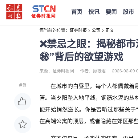
首页
快讯
要闻
股市
您当前的位置：
证券时报
>
公司
>
正文
❌禁忌之眼：揭秘都市
㊙️”背后的欲望游戏
来源：证券时报网
作者：廖筱君
2026-02-09 
在城市的白昼里，每个人都佩戴着
点赞
管。当夕阳坠入地平线，钢筋水泥的丛
便开始悄然滋长。你是否听过那些关于“
在高端公寓的顶层，或者隐藏在郊区那