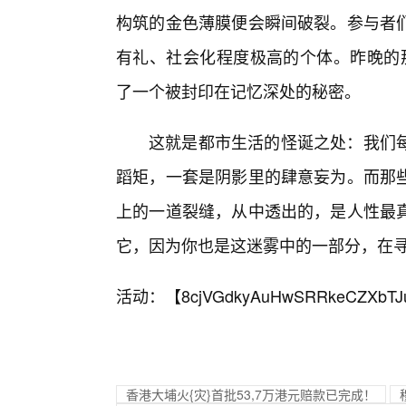
构筑的金色薄膜便会瞬间破裂。参与者们
有礼、社会化程度极高的个体。昨晚的那
了一个被封印在记忆深处的秘密。
这就是都市生活的怪诞之处：我们
蹈矩，一套是阴影里的肆意妄为。而那些
上的一道裂缝，从中透出的，是人性最真
它，因为你也是这迷雾中的一部分，在
活动：【
8cjVGdkyAuHwSRRkeCZXbTJ
香港大埔火{灾}首批53,7万港元赔款已完成！